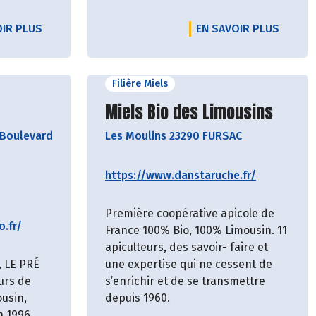
OIR PLUS
EN SAVOIR PLUS
Filière Miels
cteur
Découvrir le producteur
Miels Bio des Limousins
Boulevard
Les Moulins 23290 FURSAC
https://www.danstaruche.fr/
Première coopérative apicole de
o.fr/
France 100% Bio, 100% Limousin. 11
apiculteurs, des savoir- faire et
, LE PRÉ
une expertise qui ne cessent de
urs de
s’enrichir et de se transmettre
ousin,
depuis 1960.
n 1996