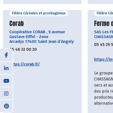
Filière Céréales et protéagineux
Filière C
Découvrir le producteur
Découvr
Corab
Ferme 
Coopérative CORAB
,
9 avenue
SAS Les 
Gustave Eiffel - Zone
CHASSAGNE
Arcadys 17400 Saint Jean d’Angely
05 45 29 
05 46 32 00 20
https://l
https://corab.fr/
Le group
CHASSAGNE
secs et au
des prix 
producteu
alternativ