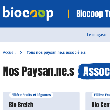
Biocoop T
Le magasin
Accueil
Tous nos paysan.ne.s associé.e.s
Nos Paysan.ne.s
Assoc
Filière Fruits et légumes
Filière Fr
Découvrir le producteur
Découvr
Bio Breizh
Bio Cen