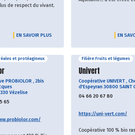
lus de respect du vivant.
EN SAVOIR PLUS
EN SAV
éréales et protéagineux
Filière Fruits et légumes
ir le producteur
Découvrir le produ
or
Univert
ive PROBIOLOR
,
2bis
Coopérative UNIVERT
,
Ch
cques
d'Espeyran 30800 SAINT 
4330 Vézelise
04 66 20 67 80
55 65
https://uni-vert.com/
ww.probiolor.com/
Coopérative 100 % bio r