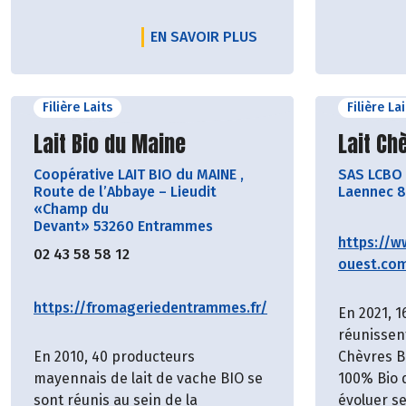
EN SAVOIR PLUS
Filière Laits
Filière La
Découvrir le producteur
Découvr
Lait Bio du Maine
Lait Ch
Coopérative LAIT BIO du MAINE
,
SAS LCBO
Route de l’Abbaye – Lieudit
Laennec 8
«Champ du
Devant» 53260 Entrammes
https://w
02 43 58 58 12
ouest.co
https://fromageriedentrammes.fr/
En 2021, 1
réunissen
En 2010, 40 producteurs
Chèvres B
mayennais de lait de vache BIO se
100% Bio 
sont réunis au sein de la
évoluer s