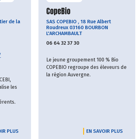
cteur
Découvrir le producteur
CopeBio
ier de la
SAS COPEBIO
,
18 Rue Albert
Roudreux 03160 BOURBON
L'ARCHAMBAULT
06 64 32 37 30
/
Le jeune groupement 100 % Bio
COPEBIO regroupe des éleveurs de
la région Auvergne.
CEBI,
lise les
érents.
OIR PLUS
EN SAVOIR PLUS