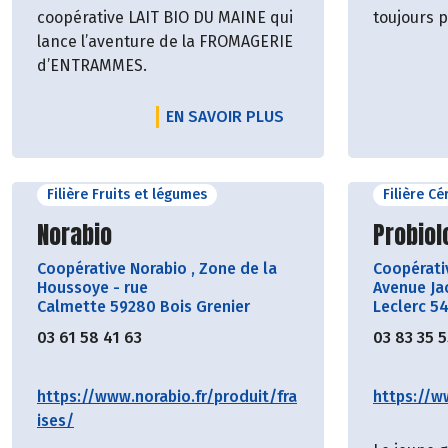
coopérative LAIT BIO DU MAINE qui
toujours p
lance l’aventure de la FROMAGERIE
d’ENTRAMMES.
EN SAVOIR PLUS
Filière Fruits et légumes
Filière C
Découvrir le producteur
Découvr
Norabio
Probiol
Coopérative Norabio
,
Zone de la
Coopérat
Houssoye - rue
Avenue Ja
Calmette 59280 Bois Grenier
Leclerc 5
03 61 58 41 63
03 83 35 
https://www.norabio.fr/produit/fra
https://w
ises/