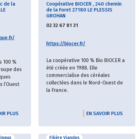
c de la
Coopérative BIOCER
,
240 chemin
LLE
de la Foret 27180 LE PLESSIS
GROHAN
02 32 67 81 31
que.fr/
https://biocer.fr/
La coopérative 100 % Bio BIOCER a
s 100 %
été créée en 1988. Elle
groupe des
commercialise des céréales
iques
collectées dans le Nord-Ouest de
 l’Ouest
la France.
OIR PLUS
EN SAVOIR PLUS
gineux
Filière Viandes