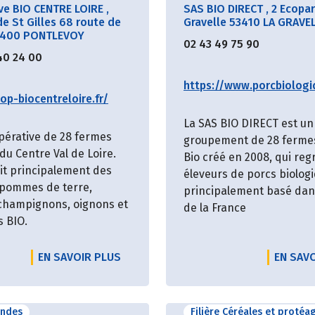
ve BIO CENTRE LOIRE
,
SAS BIO DIRECT
,
2 Ecopar
e St Gilles 68 route de
Gravelle 53410 LA GRAVE
1400 PONTLEVOY
02 43 49 75 90
40 24 00
https://www.porcbiologi
op-biocentreloire.fr/
La SAS BIO DIRECT est un
pérative de 28 fermes
groupement de 28 ferme
du Centre Val de Loire.
Bio créé en 2008, qui re
uit principalement des
éleveurs de porcs biolog
 pommes de terre,
principalement basé dans
 champignons, oignons et
de la France
s BIO.
EN SAVOIR PLUS
EN SAV
andes
Filière Céréales et protéa