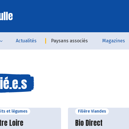
ulle
Actualités
Paysans associés
Magazines
ié.e.s
uits et légumes
Filière Viandes
ir le producteur
Découvrir le produ
tre Loire
Bio Direct