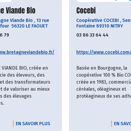
ir le producteur
Découvrir le produ
e Viande Bio
Cocebi
agne Viande Bio
,
13 rue
Coopérative COCEBI
,
Sent
 four 56320 LE FAOUET
Fontaine 89310 NITRY
06 79
03 86 33 64 44
ww.bretagneviandebio.fr/
https://www.cocebi.com
VIANDE BIO, créée en
Basée en Bourgogne, la
cie des éleveurs, des
coopérative 100 % Bio CO
et des transformateurs
créée en 1983, commercia
t de valoriser au mieux
céréales, oléagineux et
es des élevages
protéagineux de ses adh
s.
EN SAVOIR PLUS
EN SAV