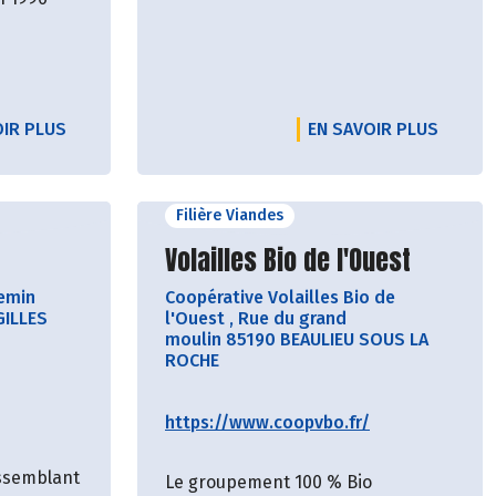
OIR PLUS
EN SAVOIR PLUS
Filière Viandes
cteur
Découvrir le producteur
Volailles Bio de l'Ouest
emin
Coopérative Volailles Bio de
GILLES
l'Ouest
,
Rue du grand
moulin 85190 BEAULIEU SOUS LA
ROCHE
https://www.coopvbo.fr/
assemblant
Le groupement 100 % Bio