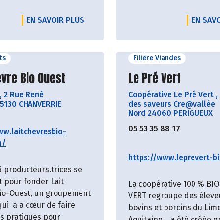
EN SAVOIR PLUS
EN SAV
its
Filière Viandes
ir le producteur
Découvrir le produ
èvre Bio Ouest
Le Pré Vert
,
2 Rue René
Coopérative Le Pré Vert
,
5130 CHANVERRIE
des saveurs Cre@vallée
Nord 24060 PERIGUEUX
05 53 35 88 17
ww.laitchevresbio-
m/
https://www.leprevert-bi
6 producteurs.trices se
t pour fonder Lait
La coopérative 100 % BIO
io-Ouest, un groupement
VERT regroupe des éleve
qui a a cœur de faire
bovins et porcins du Lim
es pratiques pour
Aquitaine… a été créée e