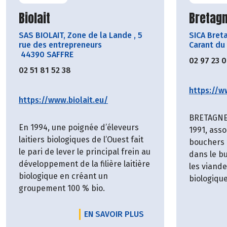
Découvrir le producteur
Découvr
Biolait
Bretagn
SAS BIOLAIT, Zone de la Lande
,
5
SICA Bret
rue des entrepreneurs
Carant du
44390 SAFFRE
02 97 23 
02 51 81 52 38
https://w
https://www.biolait.eu/
BRETAGNE 
En 1994, une poignée d’éleveurs
1991, asso
laitiers biologiques de l’Ouest fait
bouchers 
le pari de lever le principal frein au
dans le bu
développement de la filière laitière
les viand
biologique en créant un
biologique
groupement 100 % bio.
EN SAVOIR PLUS