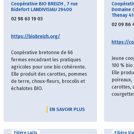
Coopérative BIO BREIZH
,
7 rue
Coopérati
Bidefort LANDIVISIAU 29400
Domaine d
Thenay 4
02 98 63 19 03
02 09 86 
https://biobreizh.org/
https://co
Coopérative bretonne de 66
Jeune coo
fermes encadrant les pratiques
100 % bio 
agricoles pour une bio cohérente.
Elle prod
Elle produit des carottes, pommes
poireaux,
de terre, choux-fleurs, brocolis et
carottes,
échalotes BIO.
courgette
EN SAVOIR PLUS
Filière Laits
Filière Vi