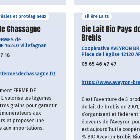
éréales et protéagineux
Filière Laits
ir le producteur
Découvrir le produ
de Chassagne
Gie Lait Bio Pays de
Brebis
FERMES de
 16240 Villefagnan
Coopérative AVEYRON BR
Place de l'église 12120 A
57 18
05 65 46 47 47
esfermesdechassagne.fr/
https://www.aveyron-breb
ement FERME DE
 valorise les légumes
C’est l’aventure de 5 pro
tres grains pour garantir
de lait de brebis en 2001,
rémunérateurs aux
s’organisent et fédèrent 
rs et proposer une
éleveurs de l’Aveyron pou
e aux importations.
est aujourd’hui la coopér
% BIO Aveyron Brebis Bio