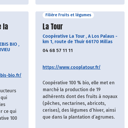
Filière Fruits et légumes
cteur
Découvrir le producteur
 la
La Tour
Coopérative La Tour
,
A Los Palaus -
km 1, route de Thuir 66170 Millas
EBIS BIO
,
RVIEU
04 68 57 11 11
https://www.cooplatour.fr/
is-bio.fr/
Coopérative 100 % bio, elle met en
marché la production de 19
ducteurs
adhérents dont des fruits à noyaux
 qui
(pêches, nectarines, abricots,
les
cerises), des légumes d’hiver, ainsi
r ce qui
que dans la plantation d’agrumes.
ative 100