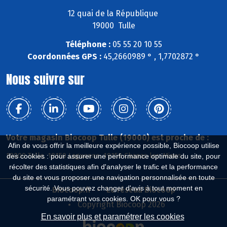
12 quai de la République
19000 Tulle
Téléphone :
05 55 20 10 55
Coordonnées GPS :
45,2660989 ° , 1,7702872 °
Nous suivre sur
Votre magasin Biocoop Tulle (19000) est proche de :
Afin de vous offrir la meilleure expérience possible, Biocoop utilise
19000 Tulle, 19150 Laguenne, 19150 Chanac-les-Mines
des cookies : pour assurer une performance optimale du site, pour
récolter des statistiques afin d'analyser le trafic et la performance
du site et vous proposer une navigation personnalisée en toute
sécurité. Vous pouvez changer d'avis à tout moment en
Biocoop.fr
Le réseau Biocoop
paramétrant vos cookies. OK pour vous ?
Copyright Biocoop 2026
En savoir plus et paramétrer les cookies