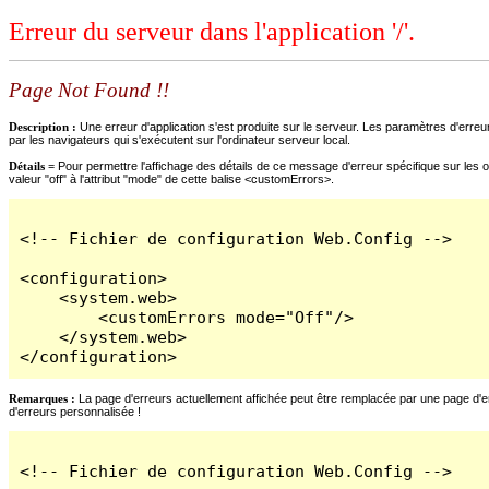
Erreur du serveur dans l'application '/'.
Page Not Found !!
Description :
Une erreur d'application s'est produite sur le serveur. Les paramètres d'erreur
par les navigateurs qui s'exécutent sur l'ordinateur serveur local.
Détails =
Pour permettre l'affichage des détails de ce message d'erreur spécifique sur les o
valeur "off" à l'attribut "mode" de cette balise <customErrors>.
<!-- Fichier de configuration Web.Config -->

<configuration>

    <system.web>

        <customErrors mode="Off"/>

    </system.web>

</configuration>
Remarques :
La page d'erreurs actuellement affichée peut être remplacée par une page d'erre
d'erreurs personnalisée !
<!-- Fichier de configuration Web.Config -->
