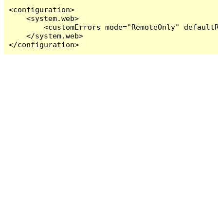
<configuration>

    <system.web>

        <customErrors mode="RemoteOnly" defaultR
    </system.web>

</configuration>