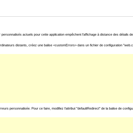
 personnalisés actuels pour cette application empêchent l'affichage à distance des détails de 
rdinateurs distants, créez une balise <customErrors> dans un fichier de configuration "web.con
urs personnalisée. Pour ce faire, modifiez l'attribut "defaultRedirect" de la balise de config