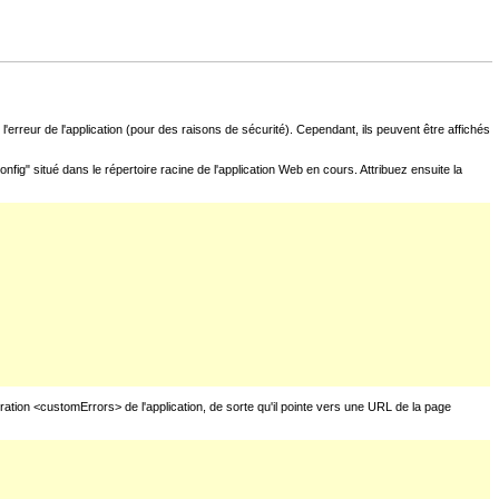
l'erreur de l'application (pour des raisons de sécurité). Cependant, ils peuvent être affichés
fig" situé dans le répertoire racine de l'application Web en cours. Attribuez ensuite la
uration <customErrors> de l'application, de sorte qu'il pointe vers une URL de la page