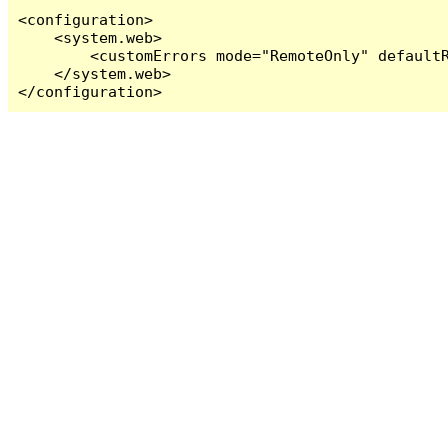
<configuration>

    <system.web>

        <customErrors mode="RemoteOnly" defaultR
    </system.web>

</configuration>