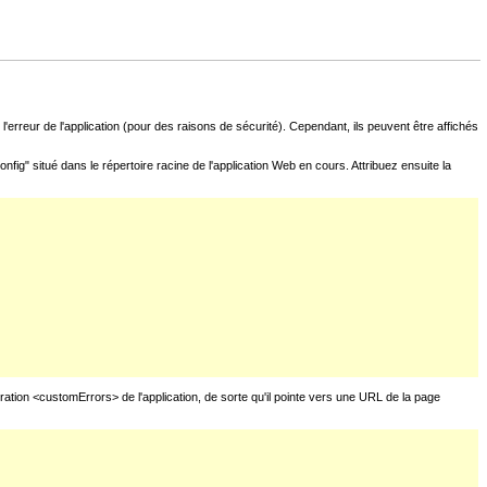
l'erreur de l'application (pour des raisons de sécurité). Cependant, ils peuvent être affichés
fig" situé dans le répertoire racine de l'application Web en cours. Attribuez ensuite la
uration <customErrors> de l'application, de sorte qu'il pointe vers une URL de la page