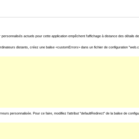
 personnalisés actuels pour cette application empêchent l'affichage à distance des détails de 
rdinateurs distants, créez une balise <customErrors> dans un fichier de configuration "web.con
urs personnalisée. Pour ce faire, modifiez l'attribut "defaultRedirect" de la balise de config