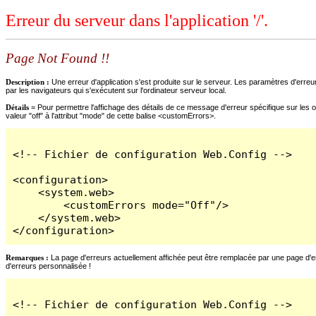
Erreur du serveur dans l'application '/'.
Page Not Found !!
Description :
Une erreur d'application s'est produite sur le serveur. Les paramètres d'erreur
par les navigateurs qui s'exécutent sur l'ordinateur serveur local.
Détails =
Pour permettre l'affichage des détails de ce message d'erreur spécifique sur les o
valeur "off" à l'attribut "mode" de cette balise <customErrors>.
<!-- Fichier de configuration Web.Config -->

<configuration>

    <system.web>

        <customErrors mode="Off"/>

    </system.web>

</configuration>
Remarques :
La page d'erreurs actuellement affichée peut être remplacée par une page d'erre
d'erreurs personnalisée !
<!-- Fichier de configuration Web.Config -->
