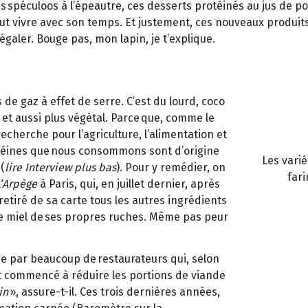
es spéculoos à l’épeautre, ces desserts protéinés au jus de p
 faut vivre avec son temps. Et justement, ces nouveaux produ
galer. Bouge pas, mon lapin, je t’explique.
de gaz à effet de serre. C’est du lourd, coco
io et aussi plus végétal. Parce que, comme le
recherche pour l’agriculture, l’alimentation et
rotéines que nous consommons sont d’origine
Les vari
(
lire Interview plus bas
). Pour y remédier, on
fari
L’Arpège
à Paris, qui, en juillet dernier, après
retiré de sa carte tous les autres ingrédients
 le miel de ses propres ruches. Même pas peur
ie par beaucoup de restaurateurs qui, selon
ont commencé à réduire les portions de viande
in
», assure-t-il. Ces trois dernières années,