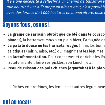
Il y a une nécessité à réfléchir à un chemin de transition 
que nourrir à 100 % l’Europe en bio en 2050, c’est possible
avec des fermes de 1 000 hectares en monoculture, pose 
Soyons fous, osons !
La graine de sarrasin plutôt que de blé dans le cousco
piment), la betterave-mozza en plein hiver, l'araignée de
La patate douce ou les haricots rouges
(hum, les bonne
asiatiques (mirin, miso, etc.) qui magnifient les légumes,
La lactofermentation.
Pour conserver et enrichir les l
lactofermenter, faire ses pickles, son kimchi, etc.
L'eau de cuisson des pois chiches (aquafaba) à la pla
Riches en protéines, les lentilles et autres légumine
Oui au local !