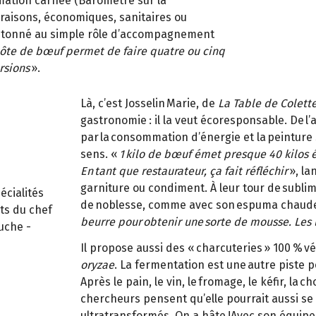
mation carnée (Baromètre sur la
raisons, économiques, sanitaires ou
antonné au simple rôle d’accompagnement
côte de bœuf permet de faire quatre ou cinq
rsions
».
Là, c’est Josselin Marie, de
La Table de Colett
gastronomie : il la veut écoresponsable. De l’
par la consommation d’énergie et la peinture
sens. «
1 kilo de bœuf émet presque 40 kilos 
En tant que restaurateur, ça fait réfléchir
», la
garniture ou condiment. À leur tour de sublim
écialités
de noblesse, comme avec son espuma chaude 
nts du chef
beurre pour obtenir une sorte de mousse. Les l
uche -
Il propose aussi des « charcuteries » 100 %
oryzae
. La fermentation est une autre piste 
Après le pain, le vin, le fromage, le kéfir, l
chercheurs pensent qu’elle pourrait aussi se 
ultratransformés. On a hâte !Avec son équipe