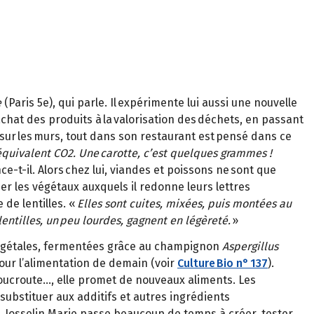
e
(Paris 5e), qui parle. Il expérimente lui aussi une nouvelle
achat des produits à la valorisation des déchets, en passant
 sur les murs, tout dans son restaurant est pensé dans ce
équivalent CO2. Une carotte, c’est quelques grammes !
nce-t-il. Alors chez lui, viandes et poissons ne sont que
er les végétaux auxquels il redonne leurs lettres
de lentilles. «
Elles sont cuites, mixées, puis montées au
entilles, un peu lourdes, gagnent en légèreté.
»
 végétales, fermentées grâce au champignon
Aspergillus
pour l’alimentation de demain (voir
Culture Bio n° 137
).
a choucroute…, elle promet de nouveaux aliments. Les
substituer aux additifs et autres ingrédients
, Josselin Marie passe beaucoup de temps à créer, tester,