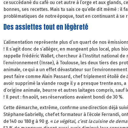
ce succédané du café ou cet autre à l’orge et aux glands, c
bonnes, ses recettes. Mais tu sais ce qu’elle dit mémé : il
problématiques de notre époque, tout en continuant à se ré
Des assiettes tout en légèreté
L’alimentation représente plus d’un quart de nos émissions 
! Il s’agit donc de s’alléger, en mangeant plus local, plus b
rappelle Frédéric Wallet, chercheur à l’Institut national de 
l’environnement (Inrae), à Toulouse, les deux tiers des p
animale, ce qui a un effet dévastateur sur l’environnement 
peut faire comme Alain Passard, chef triplement étoilé de
avoir supprimé la viande rouge il y a presque trente ans, a 
d’origine animale, beurre et autres laitages compris, sauf
! Il peut : fin août, ses réservations avaient bondi de 30 %.
Cette démarche, extrême, confirme une direction déjà suiv
Stéphane Gabrielly, chef et formateur à l’école Ferrandi, 
de 140 ou 180 g à 90 g. «
Le végétal, c’est la cuisine de dema