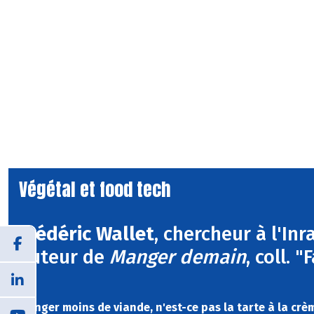
Végétal et food tech
Frédéric Wallet
, chercheur à l'In
auteur de
Manger demain
, coll. 
Manger moins de viande, n'est-ce pas la tarte à la crè